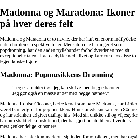
Madonna og Maradona: Ikoner
på hver deres felt
Madonna og Maradona er to navne, der har haft en enorm indflydelse
inden for deres respektive felter. Mens den ene har regeret som
popdronning, har den anden tryllebundet fodboldverdenen med sit
exceptionelle talent. Lad os dykke ned i livet og karrieren hos disse to
legendariske figurer.
Madonna: Popmusikkens Dronning
“Jeg er ambidextrøs, jeg kan skrive med begge hænder.
Jeg gør også en masse andet med begge hænder.”
Madonna Louise Ciccone, bedre kendt som bare Madonna, har i årtier
været bannerfører for popmusikken. Hun startede sin karriere i 80erne
og har sidenhen udgivet utallige hits. Med sin unikke stil og viljestyrke
har hun skabt et ikonisk brand, der har gjort hende til en af verdens
mest genkendelige kunstnere.
Madonna har ikke kun markeret sig inden for musikken, men har også