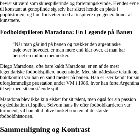
bevist sit værd som skuespillerinde og forretningskvinde. Hendes evne
til konstant at genopfinde sig selv har sikret hende en plads i
pophistorien, og hun fortsætter med at inspirere nye generationer af
kunstnere.
Fodboldspilleren Maradona: En Legende på Banen
“Når man går ind på banen og trækker den argentinske
trøje over hovedet, er man mere end klar over, at man har
befriet en million mennesker.”
Diego Maradona, ofte bare kaldt Maradona, er en af de mest
legendariske fodboldspillere nogensinde. Med sin nådesløse teknik og
boldkontrol var han en sand mester på banen. Han er især kendt for sin
uforglemmelige præstation under VM i 1986, hvor han førte Argentina
til sejr med sit enestående spil.
Maradona blev ikke kun elsket for sit talent, men også for sin passion
og dedikation til spillet. Selvom hans liv efter fodboldkarrieren var
turbulent, vil han altid blive husket som en af de største i
fodboldhistorien.
Sammenligning og Kontrast