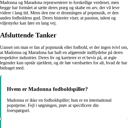
Madonna og Maradona repræsenterer to forskellige verdener, men
begge har formået at sætte deres præg og skabe en arv, der vil leve
videre i lang tid. Mens den ene er dronningen af popmusik, er den
anden fodboldens gud. Deres historier viser, at passion, talent og
viljestyrke kan føre en lang vej.
Afsluttende Tanker
Uanset om man er fan af popmusik eller fodbold, er der ingen tvivl om,
at Madonna og Maradona har haft en afgørende indflydelse på deres
respektive industrier. Deres liv og karrierer er et bevis på, at ægte
legender kun opstår sjældent, og de bør værdsættes for alt, hvad de har
bidraget med.
Hvem er Madonna fodboldspiller?
Madonna er ikke en fodboldspiller; hun er en international
popstjerne. Fejl i søgningen, prøv at specificere din
forespørgsel.