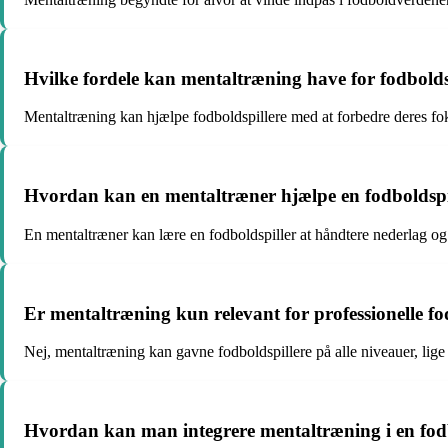
Hvilke fordele kan mentaltræning have for fodbolds
Mentaltræning kan hjælpe fodboldspillere med at forbedre deres foku
Hvordan kan en mentaltræner hjælpe en fodboldspil
En mentaltræner kan lære en fodboldspiller at håndtere nederlag og 
Er mentaltræning kun relevant for professionelle fo
Nej, mentaltræning kan gavne fodboldspillere på alle niveauer, lige f
Hvordan kan man integrere mentaltræning i en fodb