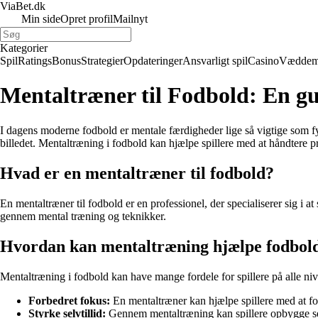
ViaBet.dk
Min side
Opret profil
Mailnyt
Kategorier
Spil
Ratings
Bonus
Strategier
Opdateringer
Ansvarligt spil
Casino
Væddem
Mentaltræner til Fodbold: En gu
I dagens moderne fodbold er mentale færdigheder lige så vigtige som fy
billedet. Mentaltræning i fodbold kan hjælpe spillere med at håndtere p
Hvad er en mentaltræner til fodbold?
En mentaltræner til fodbold er en professionel, der specialiserer sig i 
gennem mental træning og teknikker.
Hvordan kan mentaltræning hjælpe fodbold
Mentaltræning i fodbold kan have mange fordele for spillere på alle nive
Forbedret fokus:
En mentaltræner kan hjælpe spillere med at fo
Styrke selvtillid:
Gennem mentaltræning kan spillere opbygge selvt