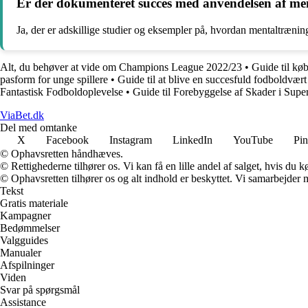
Er der dokumenteret succes med anvendelsen af me
Ja, der er adskillige studier og eksempler på, hvordan mentaltræning 
Alt, du behøver at vide om Champions League 2022/23
•
Guide til kø
pasform for unge spillere
•
Guide til at blive en succesfuld fodboldvær
Fantastisk Fodboldoplevelse
•
Guide til Forebyggelse af Skader i Supe
ViaBet.dk
Del med omtanke
X
Facebook
Instagram
LinkedIn
YouTube
Pin
© Ophavsretten håndhæves.
© Rettighederne tilhører os. Vi kan få en lille andel af salget, hvis du
© Ophavsretten tilhører os og alt indhold er beskyttet. Vi samarbejder 
Tekst
Gratis materiale
Kampagner
Bedømmelser
Valgguides
Manualer
Afspilninger
Viden
Svar på spørgsmål
Assistance