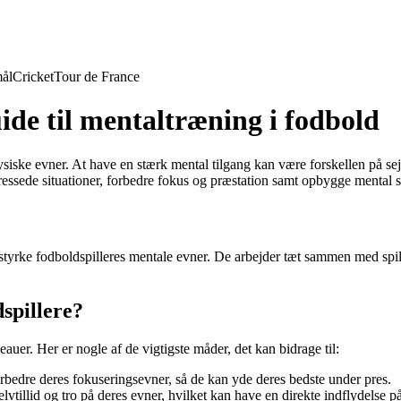
ål
Cricket
Tour de France
ide til mentaltræning i fodbold
siske evner. At have en stærk mental tilgang kan være forskellen på sej
ressede situationer, forbedre fokus og præstation samt opbygge mental st
at styrke fodboldspilleres mentale evner. De arbejder tæt sammen med spi
spillere?
auer. Her er nogle af de vigtigste måder, det kan bidrage til:
rbedre deres fokuseringsevner, så de kan yde deres bedste under pres.
illid og tro på deres evner, hvilket kan have en direkte indflydelse på