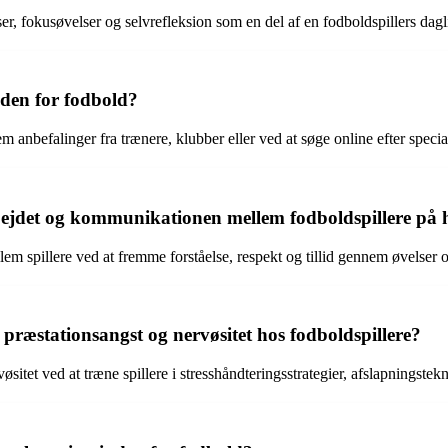
r, fokusøvelser og selvrefleksion som en del af en fodboldspillers dagl
nden for fodbold?
anbefalinger fra trænere, klubber eller ved at søge online efter special
jdet og kommunikationen mellem fodboldspillere på 
 spillere ved at fremme forståelse, respekt og tillid gennem øvelser o
præstationsangst og nervøsitet hos fodboldspillere?
itet ved at træne spillere i stresshåndteringsstrategier, afslapningste