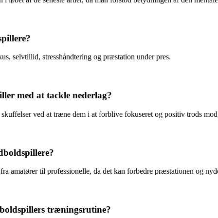
pillere?
s, selvtillid, stresshåndtering og præstation under pres.
ler med at tackle nederlag?
skuffelser ved at træne dem i at forblive fokuseret og positiv trods mo
dboldspillere?
ra amatører til professionelle, da det kan forbedre præstationen og nydel
oldspillers træningsrutine?