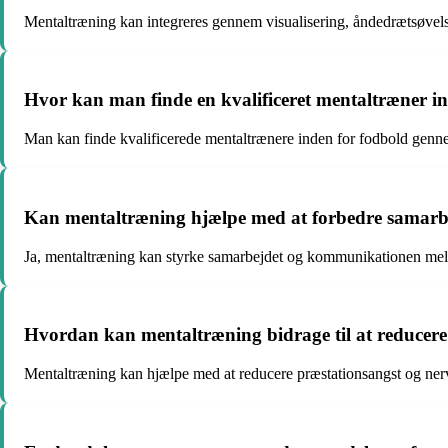
Mentaltræning kan integreres gennem visualisering, åndedrætsøvelse
Hvor kan man finde en kvalificeret mentaltræner i
Man kan finde kvalificerede mentaltrænere inden for fodbold gennem 
Kan mentaltræning hjælpe med at forbedre samarbe
Ja, mentaltræning kan styrke samarbejdet og kommunikationen mellem
Hvordan kan mentaltræning bidrage til at reducere 
Mentaltræning kan hjælpe med at reducere præstationsangst og nervøs