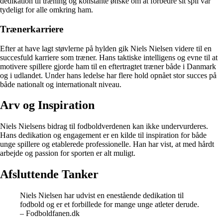
dedikation til træning og konstante ønske om at forbedre sit spil var
tydeligt for alle omkring ham.
Trænerkarriere
Efter at have lagt støvlerne på hylden gik Niels Nielsen videre til en
succesfuld karriere som træner. Hans taktiske intelligens og evne til at
motivere spillere gjorde ham til en eftertragtet træner både i Danmark
og i udlandet. Under hans ledelse har flere hold opnået stor succes på
både nationalt og internationalt niveau.
Arv og Inspiration
Niels Nielsens bidrag til fodboldverdenen kan ikke undervurderes.
Hans dedikation og engagement er en kilde til inspiration for både
unge spillere og etablerede professionelle. Han har vist, at med hårdt
arbejde og passion for sporten er alt muligt.
Afsluttende Tanker
Niels Nielsen har udvist en enestående dedikation til
fodbold og er et forbillede for mange unge atleter derude.
– Fodboldfanen.dk