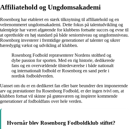
Affiliatehold og Ungdomsakademi
Rosenborg har etableret en stærk tilknytning til affiliatehold og en
velrenommeret ungdomsakademi. Dette fokus på talentudvikling og
talentpleje har været afgørende for klubbens fortsatte succes og evne til
at opretholde en høj standard på både seniorniveau og ungdomsniveau.
Rosenborg investerer i fremtidige generationer af talenter og sikrer
bæredygtig vækst og udvikling af klubben.
Rosenborg Fodbold repræsenterer Nordens stolthed og
dybe passion for sporten. Med en rig historie, dedikerede
fans og en overvældende tilstedeværelse i både nationalt
og internationalt fodbold er Rosenborg en sand perle i
nordisk fodboldverden.
Uanset om du er en dedikeret fan eller bare beundrer den imponerende
arv og præstationer fra Rosenborg Fodbold, er der ingen tvivl om, at
klubben fortsat vil skinne på grønsværen og inspirere kommende
generationer af fodboldfans over hele verden.
Hvornår blev Rosenborg Fodboldklub stiftet?