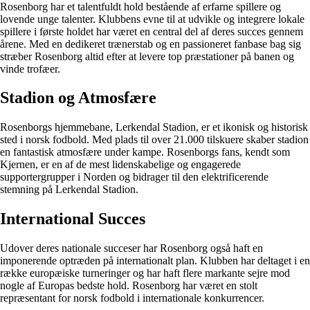
Rosenborg har et talentfuldt hold bestående af erfarne spillere og
lovende unge talenter. Klubbens evne til at udvikle og integrere lokale
spillere i første holdet har været en central del af deres succes gennem
årene. Med en dedikeret trænerstab og en passioneret fanbase bag sig
stræber Rosenborg altid efter at levere top præstationer på banen og
vinde trofæer.
Stadion og Atmosfære
Rosenborgs hjemmebane, Lerkendal Stadion, er et ikonisk og historisk
sted i norsk fodbold. Med plads til over 21.000 tilskuere skaber stadion
en fantastisk atmosfære under kampe. Rosenborgs fans, kendt som
Kjernen, er en af de mest lidenskabelige og engagerede
supportergrupper i Norden og bidrager til den elektrificerende
stemning på Lerkendal Stadion.
International Succes
Udover deres nationale succeser har Rosenborg også haft en
imponerende optræden på internationalt plan. Klubben har deltaget i en
række europæiske turneringer og har haft flere markante sejre mod
nogle af Europas bedste hold. Rosenborg har været en stolt
repræsentant for norsk fodbold i internationale konkurrencer.