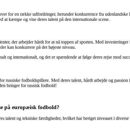
 over for en række udfordringer, herunder konkurrence fra udenlandske 
med at kæmpe og vise deres talent på den internationale scene.
nter, der arbejder hårdt for at nå toppen af sporten. Med investeringer i 
der kan konkurrere på det højeste niveau.
nalt og internationalt, og det er spændende at følge deres rejse mod suc
for russiske fodboldspillere. Med deres talent, hårdt arbejde og passion 
en bringer for russisk fodbold!
lse på europæisk fodbold?
s talent og tekniske færdigheder, hvilket har beriget niveauet i diverse 