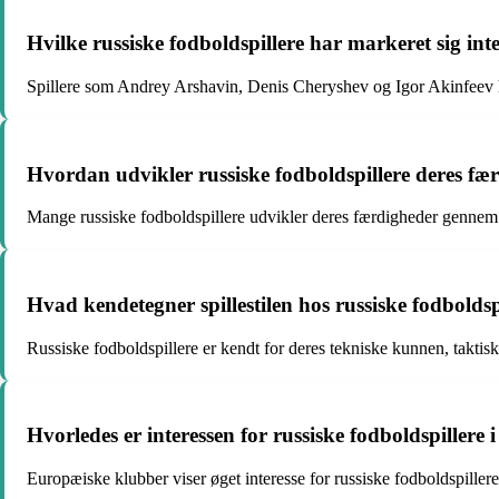
Hvilke russiske fodboldspillere har markeret sig int
Spillere som Andrey Arshavin, Denis Cheryshev og Igor Akinfeev ha
Hvordan udvikler russiske fodboldspillere deres fæ
Mange russiske fodboldspillere udvikler deres færdigheder gennem 
Hvad kendetegner spillestilen hos russiske fodboldsp
Russiske fodboldspillere er kendt for deres tekniske kunnen, taktis
Hvorledes er interessen for russiske fodboldspillere
Europæiske klubber viser øget interesse for russiske fodboldspiller