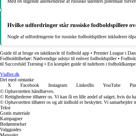
Med en stigende anerkendelse af russiske talenters potentiale forven
Hvilke udfordringer står russiske fodboldspillere ove
Nogle af udfordringerne for russiske fodboldspillere inkluderer tilpas
Guide til at bruge en taktiktavle til fodbold app
•
Premier League i Dan
Fodboldtilbehør: Nødvendige udstyr til enhver fodboldspiller
•
Fodbold
til Succesfuld Træning
•
En komplet guide til tudehorn i fodboldkampe
ViaBet.dk
Del med omtanke
X
Facebook
Instagram
LinkedIn
YouTube
Pin
© Ophavsretten håndhæves.
© Rettighederne tilhører os. Vi kan få en lille andel af salget, hvis du
© Ophavsretten tilhører os og alt indhold er beskyttet. Vi samarbejder 
Tekst
Gratis materiale
Kampagner
Bedømmelser
Valgguides
Manualer