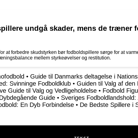
illere undgå skader, mens de træner fo
r at forbedre skudstyrken bør fodboldspillere sørge for at varme
æningsbalance mellem styrkeøvelser og restitution.
mofodbold
•
Guide til Danmarks deltagelse i Nation
ed: Svinninge Fodboldklub
•
Guiden til Valg af den
ve Guide til Valg og Vedligeholdelse
•
Fodbold Figu
 Dybdegående Guide
•
Sveriges Fodboldlandshold: 
dbold: En Dyb Forbindelse
•
De Bedste Spillere i 