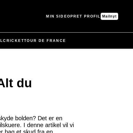
MIN SIDE
OPRET PROFIL
Mailnyt
L
CRICKET
TOUR DE FRANCE
Alt du
 skyde bolden? Det er en
kuere. I denne artikel vil vi
r bag et skud fra en