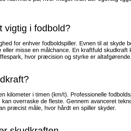
 vigtig i fodbold?
ghed for enhver fodboldspiller. Evnen til at skyde 
e eller misse en målchance. En kraftfuld skudkraf
affespark, hvor præcision og styrke er altafgørende
dkraft?
en kilometer i timen (km/t). Professionelle fodbold
 kan overraske de fleste. Gennem avanceret tekno
 præcist måle, hvor hårdt en spiller skyder.
er skudkraften