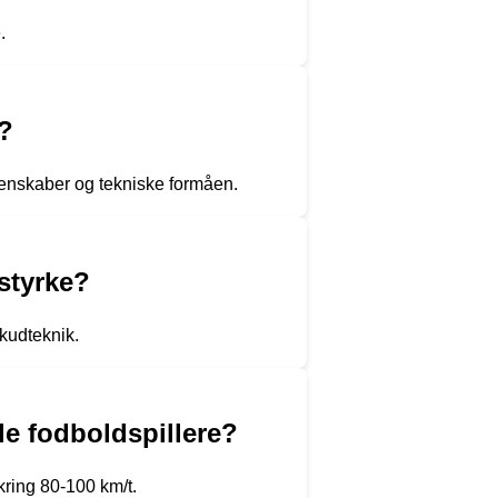
.
e?
egenskaber og tekniske formåen.
styrke?
kudteknik.
e fodboldspillere?
kring 80-100 km/t.