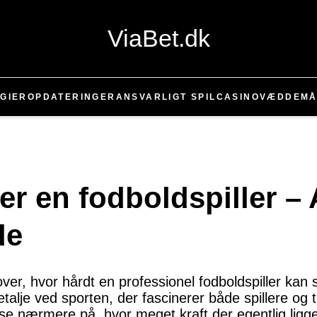
ViaBet.dk
GIER
OPDATERINGER
ANSVARLIGT SPIL
CASINO
VÆDDEMÅ
er en fodboldspiller – 
de
ver, hvor hårdt en professionel fodboldspiller kan
e ved sporten, der fascinerer både spillere og tils
e nærmere på, hvor meget kraft der egentlig ligge