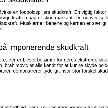
åvirke en fodboldspillers skudkraft. En vigtig fakto
forøge kraften bag et skud markant. Derudover spill
 skudkraft. Musklerne i benene og kernen er særligt 
d.
på imponerende skudkraft
lere, der er blevet berømte for deres ekstreme skud
n Ibrahimovic er alle kendt for at kunne skyde bo
anen demonstrerer tydeligt, hvor stor forskel skud
el af fodbold, der viser den imponerende fysik og 