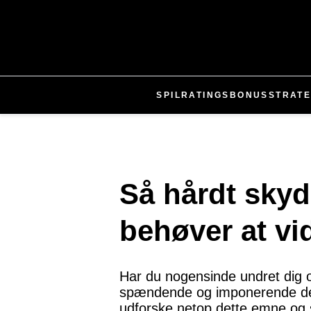
SPIL
RATINGS
BONUS
STRATE
Så hårdt skyd
behøver at vi
Har du nogensinde undret dig o
spændende og imponerende detalj
udforske netop dette emne og s