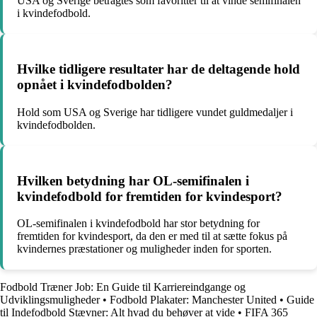
USA og Sverige betragtes som favoritter til at vinde semifinalen
i kvindefodbold.
Hvilke tidligere resultater har de deltagende hold
opnået i kvindefodbolden?
Hold som USA og Sverige har tidligere vundet guldmedaljer i
kvindefodbolden.
Hvilken betydning har OL-semifinalen i
kvindefodbold for fremtiden for kvindesport?
OL-semifinalen i kvindefodbold har stor betydning for
fremtiden for kvindesport, da den er med til at sætte fokus på
kvindernes præstationer og muligheder inden for sporten.
Fodbold Træner Job: En Guide til Karriereindgange og
Udviklingsmuligheder
•
Fodbold Plakater: Manchester United
•
Guide
til Indefodbold Stævner: Alt hvad du behøver at vide
•
FIFA 365