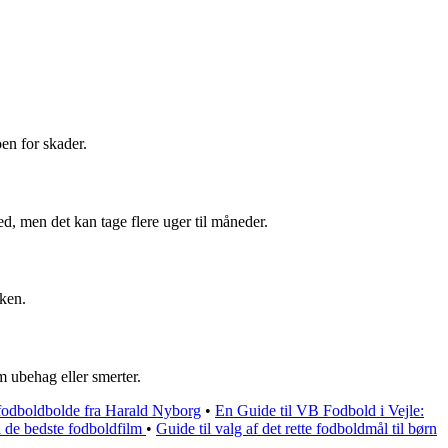
oen for skader.
d, men det kan tage flere uger til måneder.
sken.
m ubehag eller smerter.
fodboldbolde fra Harald Nyborg
•
En Guide til VB Fodbold i Vejle:
l de bedste fodboldfilm
•
Guide til valg af det rette fodboldmål til børn