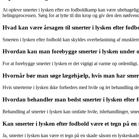
At opleve smerter i lysken efter en fodboldkamp kan være ubehageligt
helingsprocessen. Sørg for at lytte til din krop og giv den den nødven
Hvad kan være årsagen til smerter i lysken efter fodb
Smerten i lysken efter fodbold kan skyldes overbelastning af musklern
Hvordan kan man forebygge smerter i lysken under o
For at forebygge smerter i lysken er det vigtigt at varme op ordentlig
Hvornår bør man søge lægehjælp, hvis man har smerte
Hvis smerterne i lysken ikke forbedres med hvile og let behandling d
Hvordan behandler man bedst smerter i lysken efter 
Behandling af smerter i lysken kan omfatte hvile, isbehandlinger, sme
Kan smerter i lysken efter fodbold være et tegn på en
Ja, smerter i lysken kan være et tegn på en skade såsom en lyskeskade