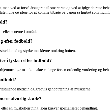
, men ved at forstå årsagerne til smerterne og ved at følge de rette b
dige hvile og pleje for at komme tilbage på banen så hurtigt som muligt.
old?
e eller senerne i området.
g efter fodbold?
t, strække ud og styrke musklerne omkring hoften.
r i lysken efter fodbold?
erhjemme, bør man kontakte en læge for en ordentlig vurdering og beha
fodbold?
rtestillende medicin og gradvis genoptræning af musklerne.
 mere alvorlig skade?
 eller en muskelbristning, som kræver specialiseret behandling.