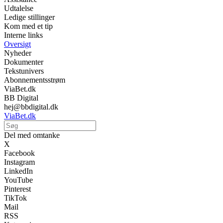
Udtalelse
Ledige stillinger
Kom med et tip
Interne links
Oversigt
Nyheder
Dokumenter
Tekstunivers
Abonnementsstrøm
ViaBet.dk
BB Digital
hej@bbdigital.dk
ViaBet.dk
Del med omtanke
X
Facebook
Instagram
LinkedIn
YouTube
Pinterest
TikTok
Mail
RSS