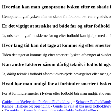
Hvordan kan man genoptræne lysken efter en skade 
Genoptræning af lysken efter en skade fra fodbold bør være gradvis og 
Er det vigtigt at strække ud både før og efter fodbold
Ja, udstrækning af musklerne før og efter fodbold kan hjælpe med at fo
Hvor lang tid kan det tage at komme sig efter smerter 
Tiden det tager at komme sig efter smerter i lysken afhænger af skade
Kan andre faktorer såsom dårlig teknik i fodbold også 
Ja, dårlig teknik i fodbold såsom uovervejede bevægelser eller mang
Hvad bør man undgå for at forhindre smerter i lysken
For at forhindre smerter i lysken efter fodbold bør man undgå at overs
Guide til at Vælge den Perfekte Fodboldtrøje
•
Schweiz Fodboldlandsh
Kampe, Historie og Spænding
•
Guide til valg af blå negl fodboldstøv
•
En guide til Søren Andersen, den talentfulde fodboldspiller
•