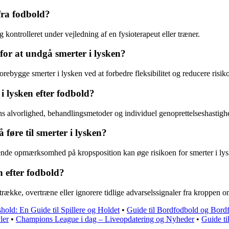
fra fodbold?
kontrolleret under vejledning af en fysioterapeut eller træner.
 for at undgå smerter i lysken?
rebygge smerter i lysken ved at forbedre fleksibilitet og reducere risik
i lysken efter fodbold?
ns alvorlighed, behandlingsmetoder og individuel genoprettelseshastighe
føre til smerter i lysken?
lende opmærksomhed på kropsposition kan øge risikoen for smerter i ly
 efter fodbold?
trække, overtræne eller ignorere tidlige advarselssignaler fra kroppen o
old: En Guide til Spillere og Holdet
•
Guide til Bordfodbold og Bord
ler
•
Champions League i dag – Liveopdatering og Nyheder
•
Guide ti