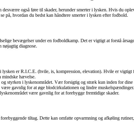
an desværre også føre til skader, herunder smerter i lysken. Hvis du opl
i se på, hvordan du bedst kan håndtere smerter i lysken efter fodbold.
dselige bevægelser under en fodboldkamp. Det er vigtigt at forstå årsag
n nøjagtig diagnose.
ysken er R.I.C.E. (hvile, is, kompression, elevation). Hvile er vigtigt f
an mindske hævelse.
n og styrken i lyskenområdet. Vær forsigtig og stræk kun inden for dine
 være gavnlig for at øge blodcirkulationen og lindre muskelspændinger
 lyskenområdet være gavnlig for at forebygge fremtidige skader.
e forebyggende tiltag. Dette kan omfatte opvarmning og afkøling rutiner