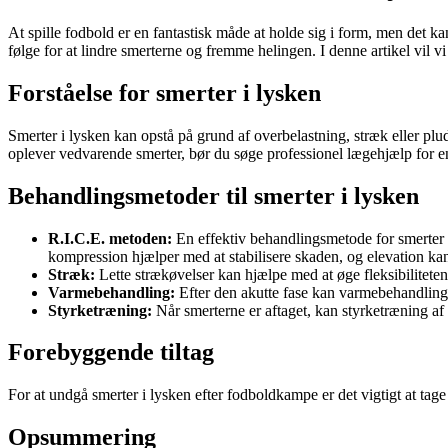
At spille fodbold er en fantastisk måde at holde sig i form, men det k
følge for at lindre smerterne og fremme helingen. I denne artikel vil v
Forståelse for smerter i lysken
Smerter i lysken kan opstå på grund af overbelastning, stræk eller plu
oplever vedvarende smerter, bør du søge professionel lægehjælp for e
Behandlingsmetoder til smerter i lysken
R.I.C.E. metoden:
En effektiv behandlingsmetode for smerter i l
kompression hjælper med at stabilisere skaden, og elevation k
Stræk:
Lette strækøvelser kan hjælpe med at øge fleksibilitete
Varmebehandling:
Efter den akutte fase kan varmebehandling
Styrketræning:
Når smerterne er aftaget, kan styrketræning af
Forebyggende tiltag
For at undgå smerter i lysken efter fodboldkampe er det vigtigt at tag
Opsummering