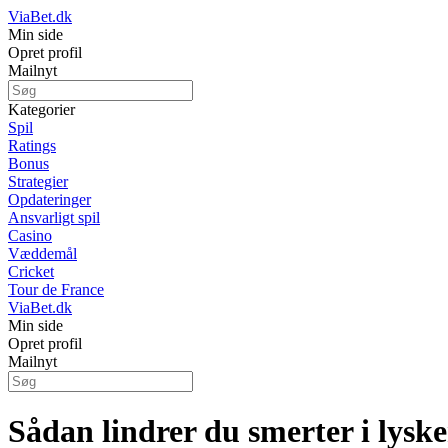
ViaBet.dk
Min side
Opret profil
Mailnyt
Kategorier
Spil
Ratings
Bonus
Strategier
Opdateringer
Ansvarligt spil
Casino
Væddemål
Cricket
Tour de France
ViaBet.dk
Min side
Opret profil
Mailnyt
Sådan lindrer du smerter i lysk