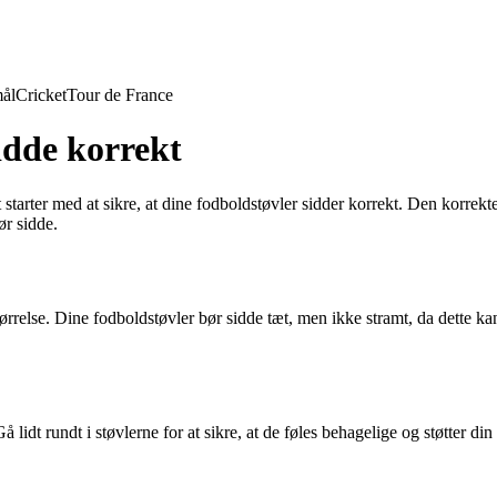
ål
Cricket
Tour de France
idde korrekt
t starter med at sikre, at dine fodboldstøvler sidder korrekt. Den korrek
ør sidde.
 størrelse. Dine fodboldstøvler bør sidde tæt, men ikke stramt, da dette k
. Gå lidt rundt i støvlerne for at sikre, at de føles behagelige og støtte