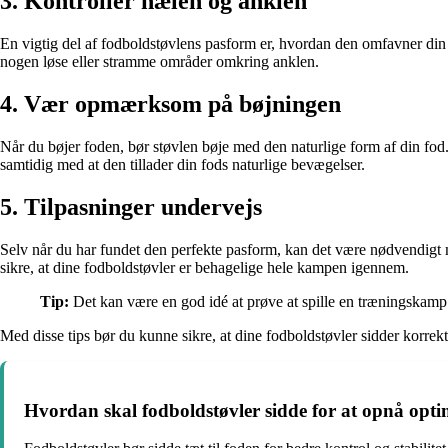
3. Kontroller hælen og anklen
En vigtig del af fodboldstøvlens pasform er, hvordan den omfavner din 
nogen løse eller stramme områder omkring anklen.
4. Vær opmærksom på bøjningen
Når du bøjer foden, bør støvlen bøje med den naturlige form af din fod. 
samtidig med at den tillader din fods naturlige bevægelser.
5. Tilpasninger undervejs
Selv når du har fundet den perfekte pasform, kan det være nødvendigt med
sikre, at dine fodboldstøvler er behagelige hele kampen igennem.
Tip:
Det kan være en god idé at prøve at spille en træningskamp i
Med disse tips bør du kunne sikre, at dine fodboldstøvler sidder korrek
Hvordan skal fodboldstøvler sidde for at opnå opt