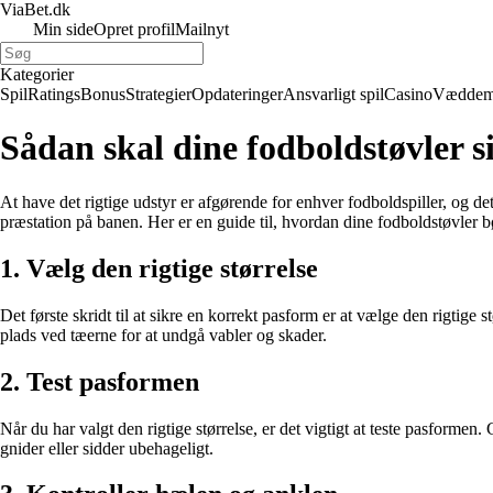
ViaBet.dk
Min side
Opret profil
Mailnyt
Kategorier
Spil
Ratings
Bonus
Strategier
Opdateringer
Ansvarligt spil
Casino
Væddem
Sådan skal dine fodboldstøvler s
At have det rigtige udstyr er afgørende for enhver fodboldspiller, og de
præstation på banen. Her er en guide til, hvordan dine fodboldstøvler b
1. Vælg den rigtige størrelse
Det første skridt til at sikre en korrekt pasform er at vælge den rigtige
plads ved tæerne for at undgå vabler og skader.
2. Test pasformen
Når du har valgt den rigtige størrelse, er det vigtigt at teste pasformen
gnider eller sidder ubehageligt.