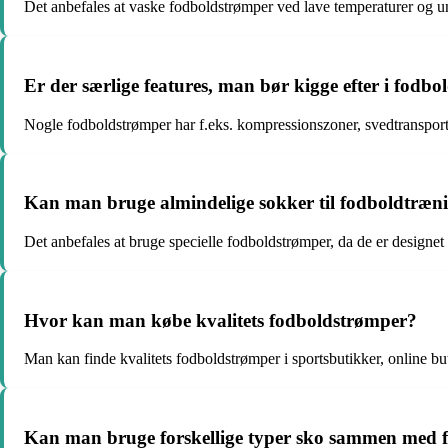
Det anbefales at vaske fodboldstrømper ved lave temperaturer og un
Er der særlige features, man bør kigge efter i fodb
Nogle fodboldstrømper har f.eks. kompressionszoner, svedtransport
Kan man bruge almindelige sokker til fodboldtræn
Det anbefales at bruge specielle fodboldstrømper, da de er designet
Hvor kan man købe kvalitets fodboldstrømper?
Man kan finde kvalitets fodboldstrømper i sportsbutikker, online but
Kan man bruge forskellige typer sko sammen med 