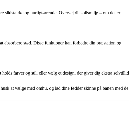
 slidstærke og hurtigtørrende. Overvej dit spilsmiljø – om det er
 absorbere stød. Disse funktioner kan forbedre din præstation og
ds farver og stil, eller vælg et design, der giver dig ekstra selvtillid
 Så husk at vælge med omhu, og lad dine fødder skinne på banen med de