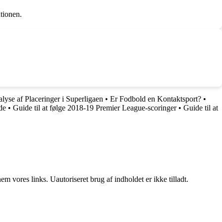
tionen.
yse af Placeringer i Superligaen
•
Er Fodbold en Kontaktsport?
•
de
•
Guide til at følge 2018-19 Premier League-scoringer
•
Guide til at
 vores links. Uautoriseret brug af indholdet er ikke tilladt.