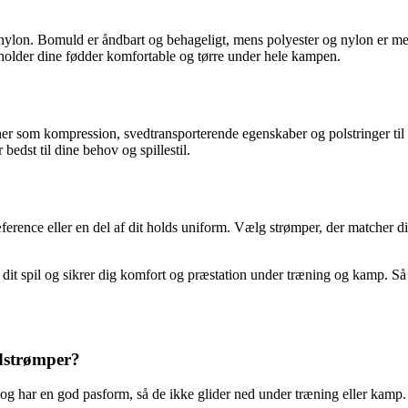
nylon. Bomuld er åndbart og behageligt, mens polyester og nylon er mere
der holder dine fødder komfortable og tørre under hele kampen.
som kompression, svedtransporterende egenskaber og polstringer til at
edst til dine behov og spillestil.
nce eller en del af dit holds uniform. Vælg strømper, der matcher dit hol
il dit spil og sikrer dig komfort og præstation under træning og kamp.
ldstrømper?
e og har en god pasform, så de ikke glider ned under træning eller kamp.