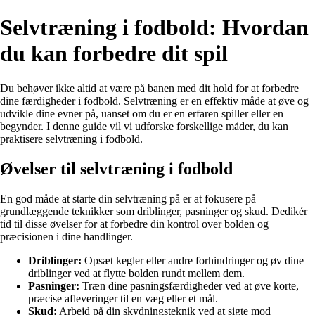
Selvtræning i fodbold: Hvordan
du kan forbedre dit spil
Du behøver ikke altid at være på banen med dit hold for at forbedre
dine færdigheder i fodbold. Selvtræning er en effektiv måde at øve og
udvikle dine evner på, uanset om du er en erfaren spiller eller en
begynder. I denne guide vil vi udforske forskellige måder, du kan
praktisere selvtræning i fodbold.
Øvelser til selvtræning i fodbold
En god måde at starte din selvtræning på er at fokusere på
grundlæggende teknikker som driblinger, pasninger og skud. Dedikér
tid til disse øvelser for at forbedre din kontrol over bolden og
præcisionen i dine handlinger.
Driblinger:
Opsæt kegler eller andre forhindringer og øv dine
driblinger ved at flytte bolden rundt mellem dem.
Pasninger:
Træn dine pasningsfærdigheder ved at øve korte,
præcise afleveringer til en væg eller et mål.
Skud:
Arbejd på din skydningsteknik ved at sigte mod