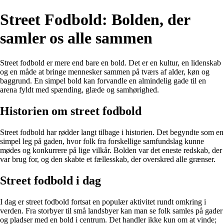
Street Fodbold: Bolden, der
samler os alle sammen
Street fodbold er mere end bare en bold. Det er en kultur, en lidenskab
og en måde at bringe mennesker sammen på tværs af alder, køn og
baggrund. En simpel bold kan forvandle en almindelig gade til en
arena fyldt med spænding, glæde og samhørighed.
Historien om street fodbold
Street fodbold har rødder langt tilbage i historien. Det begyndte som en
simpel leg på gaden, hvor folk fra forskellige samfundslag kunne
mødes og konkurrere på lige vilkår. Bolden var det eneste redskab, der
var brug for, og den skabte et fællesskab, der overskred alle grænser.
Street fodbold i dag
I dag er street fodbold fortsat en populær aktivitet rundt omkring i
verden. Fra storbyer til små landsbyer kan man se folk samles på gader
og pladser med en bold i centrum. Det handler ikke kun om at vinde;