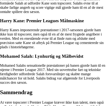
formåede Salah at udfordre Kane som topscorer. Salahs evne til at
skabe farlige angreb og score vigtige mål gjorde ham til en af de mest
omtalte spillere den sæson.
Harry Kane: Premier Leagues Målmaskine
Harry Kanes imponerende præstationer i 2017-sæsonen gjorde ham
ikke kun til topscorer, men også til en af de mest frygtede angribere i
verden. Med en enestående evne til at finde rum og afslutte med
præcision satte Kane sit aftryk på Premier League og cementerede sin
plads i historiebøgerne.
Mohamed Salah: Lynhurtig og Målbevidst
Mohamed Salahs sensationelle præstationer på banen gjorde ham til en
stjerne i Premier League 2017. Med sin uovertrufne fart og tekniske
færdigheder udfordrede Salah forsvarslinjer og skabte mange
målchancer for sit hold. Salahs bidrag var afgørende for Liverpools
succes den sæson.
Sammendrag
At være topscorer i Premier League kræver ikke kun talent, men også