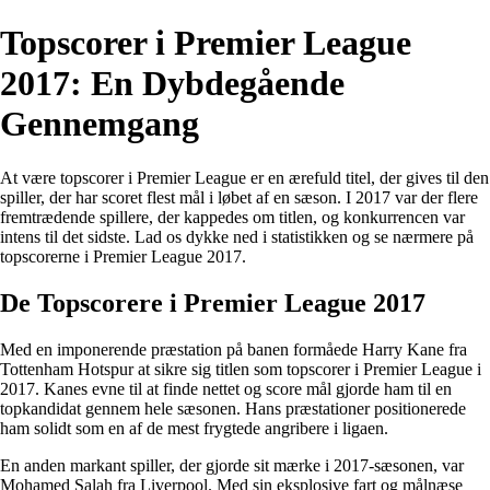
Topscorer i Premier League
2017: En Dybdegående
Gennemgang
At være topscorer i Premier League er en ærefuld titel, der gives til den
spiller, der har scoret flest mål i løbet af en sæson. I 2017 var der flere
fremtrædende spillere, der kappedes om titlen, og konkurrencen var
intens til det sidste. Lad os dykke ned i statistikken og se nærmere på
topscorerne i Premier League 2017.
De Topscorere i Premier League 2017
Med en imponerende præstation på banen formåede Harry Kane fra
Tottenham Hotspur at sikre sig titlen som topscorer i Premier League i
2017. Kanes evne til at finde nettet og score mål gjorde ham til en
topkandidat gennem hele sæsonen. Hans præstationer positionerede
ham solidt som en af de mest frygtede angribere i ligaen.
En anden markant spiller, der gjorde sit mærke i 2017-sæsonen, var
Mohamed Salah fra Liverpool. Med sin eksplosive fart og målnæse