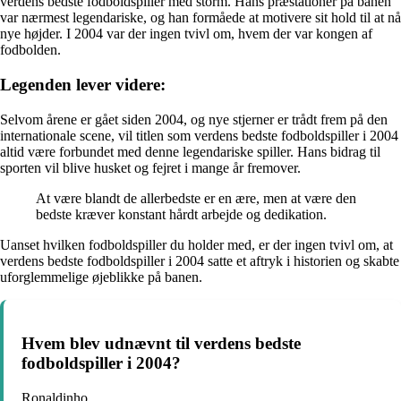
verdens bedste fodboldspiller med storm. Hans præstationer på banen
var nærmest legendariske, og han formåede at motivere sit hold til at nå
nye højder. I 2004 var der ingen tvivl om, hvem der var kongen af
fodbolden.
Legenden lever videre:
Selvom årene er gået siden 2004, og nye stjerner er trådt frem på den
internationale scene, vil titlen som verdens bedste fodboldspiller i 2004
altid være forbundet med denne legendariske spiller. Hans bidrag til
sporten vil blive husket og fejret i mange år fremover.
At være blandt de allerbedste er en ære, men at være den
bedste kræver konstant hårdt arbejde og dedikation.
Uanset hvilken fodboldspiller du holder med, er der ingen tvivl om, at
verdens bedste fodboldspiller i 2004 satte et aftryk i historien og skabte
uforglemmelige øjeblikke på banen.
Hvem blev udnævnt til verdens bedste
fodboldspiller i 2004?
Ronaldinho