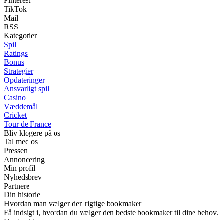
Pinterest
TikTok
Mail
RSS
Kategorier
Spil
Ratings
Bonus
Strategier
Opdateringer
Ansvarligt spil
Casino
Væddemål
Cricket
Tour de France
Bliv klogere på os
Tal med os
Pressen
Annoncering
Min profil
Nyhedsbrev
Partnere
Din historie
Hvordan man vælger den rigtige bookmaker
Få indsigt i, hvordan du vælger den bedste bookmaker til dine behov. 