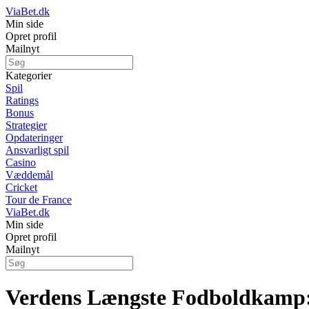
ViaBet.dk
Min side
Opret profil
Mailnyt
Kategorier
Spil
Ratings
Bonus
Strategier
Opdateringer
Ansvarligt spil
Casino
Væddemål
Cricket
Tour de France
ViaBet.dk
Min side
Opret profil
Mailnyt
Verdens Længste Fodboldkamp: