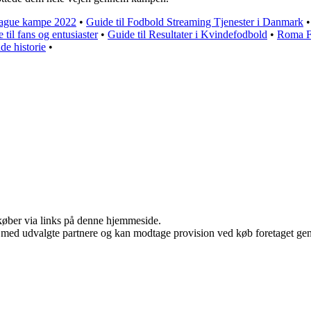
eague kampe 2022
•
Guide til Fodbold Streaming Tjenester i Danmark
til fans og entusiaster
•
Guide til Resultater i Kvindefodbold
•
Roma Fo
de historie
•
u køber via links på denne hjemmeside.
 med udvalgte partnere og kan modtage provision ved køb foretaget genne