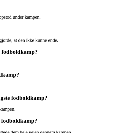
 opstod under kampen.
gjorde, at den ikke kunne ende.
te fodboldkamp?
oldkamp?
længste fodboldkamp?
 kampen.
te fodboldkamp?
støttede dem hele vejen gennem kampen.