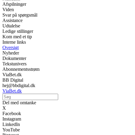
Afspilninger
Viden
Svar på spørgsmål
Assistance
Udtalelse
Ledige stillinger
Kom med et tip
Interne links
Oversigt
Nyheder
Dokumenter
Tekstunivers
Abonnementsstrøm
ViaBet.dk
BB Digital
hej@bbdigital.dk
ViaBet.dk
Del med omtanke
X
Facebook
Instagram
LinkedIn
YouTube