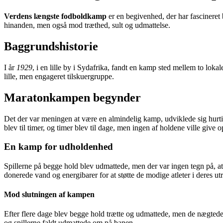
Verdens længste fodboldkamp
er en begivenhed, der har fascineret
hinanden, men også mod træthed, sult og udmattelse.
Baggrundshistorie
I år
1929
, i en lille by i Sydafrika, fandt en kamp sted mellem to lok
lille, men engageret tilskuergruppe.
Maratonkampen begynder
Det der var meningen at være en almindelig kamp, udviklede sig hurt
blev til timer, og timer blev til dage, men ingen af holdene ville give o
En kamp for udholdenhed
Spillerne på begge hold blev udmattede, men der var ingen tegn på, at
donerede vand og energibarer for at støtte de modige atleter i deres ut
Mod slutningen af kampen
Efter flere dage blev begge hold trætte og udmattede, men de nægtede s
og spillerne faldt udmattede om på banen.