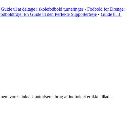
•
Guide til at deltage i skolefodbold turneringer
•
Fodbold for Drenge:
dboldtrøje: En Guide til den Perfekte Supportertrøje
•
Guide til 3-
m vores links. Uautoriseret brug af indholdet er ikke tilladt.