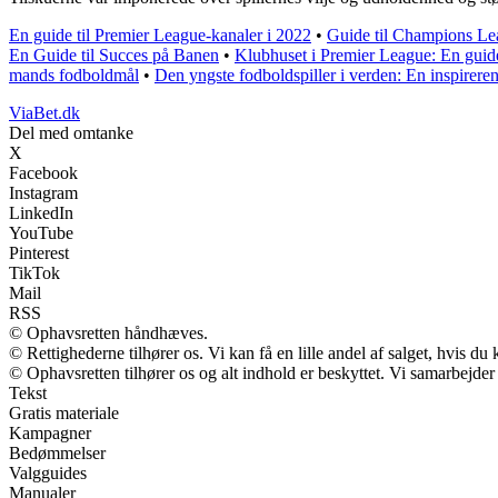
En guide til Premier League-kanaler i 2022
•
Guide til Champions L
En Guide til Succes på Banen
•
Klubhuset i Premier League: En guide 
mands fodboldmål
•
Den yngste fodboldspiller i verden: En inspireren
ViaBet.dk
Del med omtanke
X
Facebook
Instagram
LinkedIn
YouTube
Pinterest
TikTok
Mail
RSS
© Ophavsretten håndhæves.
© Rettighederne tilhører os. Vi kan få en lille andel af salget, hvis d
© Ophavsretten tilhører os og alt indhold er beskyttet. Vi samarbejder
Tekst
Gratis materiale
Kampagner
Bedømmelser
Valgguides
Manualer