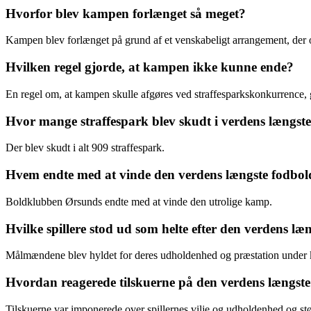
Hvorfor blev kampen forlænget så meget?
Kampen blev forlænget på grund af et venskabeligt arrangement, der
Hvilken regel gjorde, at kampen ikke kunne ende?
En regel om, at kampen skulle afgøres ved straffesparkskonkurrence, 
Hvor mange straffespark blev skudt i verdens længs
Der blev skudt i alt 909 straffespark.
Hvem endte med at vinde den verdens længste fodb
Boldklubben Ørsunds endte med at vinde den utrolige kamp.
Hvilke spillere stod ud som helte efter den verdens 
Målmændene blev hyldet for deres udholdenhed og præstation under
Hvordan reagerede tilskuerne på den verdens længs
Tilskuerne var imponerede over spillernes vilje og udholdenhed og 