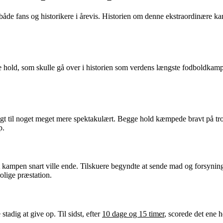
 både fans og historikere i årevis. Historien om denne ekstraordinære k
ale hold, som skulle gå over i historien som verdens længste fodboldkam
igt til noget meget mere spektakulært. Begge hold kæmpede bravt på tr
p.
 kampen snart ville ende. Tilskuere begyndte at sende mad og forsyninge
rolige præstation.
tadig at give op. Til sidst, efter
10 dage og 15 timer
, scorede det ene 