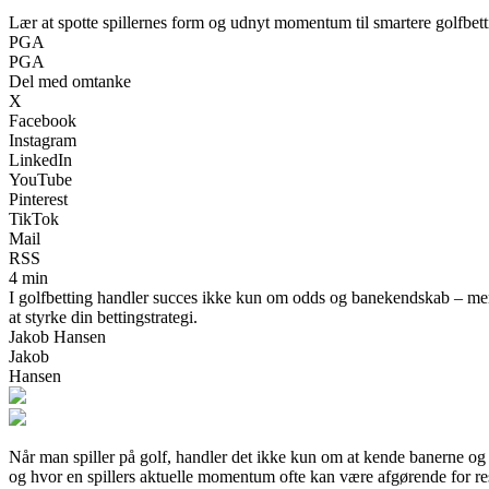
Lær at spotte spillernes form og udnyt momentum til smartere golfbett
PGA
PGA
Del med omtanke
X
Facebook
Instagram
LinkedIn
YouTube
Pinterest
TikTok
Mail
RSS
4 min
I golfbetting handler succes ikke kun om odds og banekendskab – men 
at styrke din bettingstrategi.
Jakob Hansen
Jakob
Hansen
Når man spiller på golf, handler det ikke kun om at kende banerne og o
og hvor en spillers aktuelle momentum ofte kan være afgørende for re