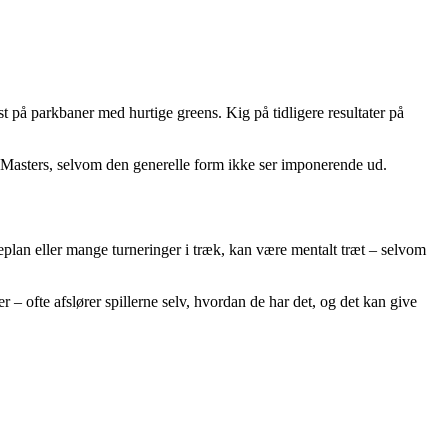
t på parkbaner med hurtige greens. Kig på tidligere resultater på
 i Masters, selvom den generelle form ikke ser imponerende ud.
jseplan eller mange turneringer i træk, kan være mentalt træt – selvom
r – ofte afslører spillerne selv, hvordan de har det, og det kan give