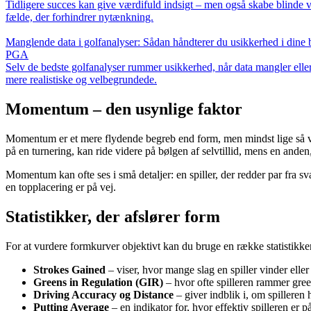
Tidligere succes kan give værdifuld indsigt – men også skabe blinde v
fælde, der forhindrer nytænkning.
Manglende data i golfanalyser: Sådan håndterer du usikkerhed i dine 
PGA
Selv de bedste golfanalyser rummer usikkerhed, når data mangler eller
mere realistiske og velbegrundede.
Momentum – den usynlige faktor
Momentum er et mere flydende begreb end form, men mindst lige så vigt
på en turnering, kan ride videre på bølgen af selvtillid, mens en anden
Momentum kan ofte ses i små detaljer: en spiller, der redder par fra svæ
en topplacering er på vej.
Statistikker, der afslører form
For at vurdere formkurver objektivt kan du bruge en række statistikker
Strokes Gained
– viser, hvor mange slag en spiller vinder eller t
Greens in Regulation (GIR)
– hvor ofte spilleren rammer gree
Driving Accuracy og Distance
– giver indblik i, om spilleren h
Putting Average
– en indikator for, hvor effektiv spilleren er p