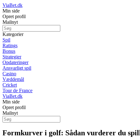
ViaBet.dk
Min side
Opret profil
Mailnyt
Kategorier
Spil
Ratings
Bonus
Strategier
Opdateringer
Ansvarligt spil
Casino
Væddemål
Cricket
Tour de France
ViaBet.dk
Min side
Opret profil
Mailnyt
Formkurver i golf: Sådan vurderer du spi