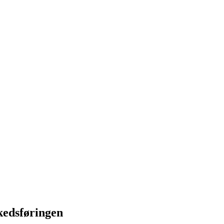
rkedsføringen