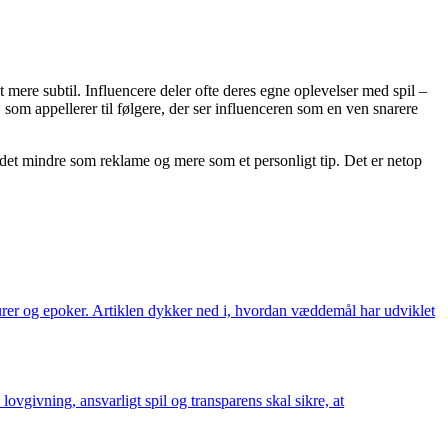
t mere subtil. Influencere deler ofte deres egne oplevelser med spil –
 som appellerer til følgere, der ser influenceren som en ven snarere
s det mindre som reklame og mere som et personligt tip. Det er netop
urer og epoker. Artiklen dykker ned i, hvordan væddemål har udviklet
vgivning, ansvarligt spil og transparens skal sikre, at