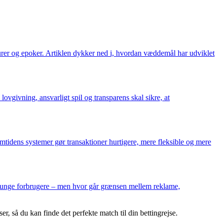
urer og epoker. Artiklen dykker ned i, hvordan væddemål har udviklet
vgivning, ansvarligt spil og transparens skal sikre, at
mtidens systemer gør transaktioner hurtigere, mere fleksible og mere
sær unge forbrugere – men hvor går grænsen mellem reklame,
, så du kan finde det perfekte match til din bettingrejse.