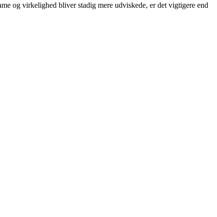
me og virkelighed bliver stadig mere udviskede, er det vigtigere end