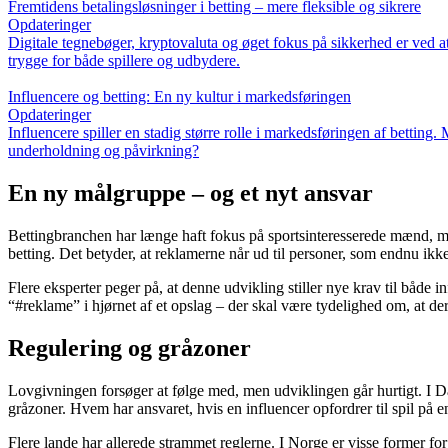
Fremtidens betalingsløsninger i betting – mere fleksible og sikrere
Opdateringer
Digitale tegnebøger, kryptovaluta og øget fokus på sikkerhed er ved a
trygge for både spillere og udbydere.
Influencere og betting: En ny kultur i markedsføringen
Opdateringer
Influencere spiller en stadig større rolle i markedsføringen af betti
underholdning og påvirkning?
En ny målgruppe – og et nyt ansvar
Bettingbranchen har længe haft fokus på sportsinteresserede mænd, me
betting. Det betyder, at reklamerne når ud til personer, som endnu ikke h
Flere eksperter peger på, at denne udvikling stiller nye krav til både 
“#reklame” i hjørnet af et opslag – der skal være tydelighed om, at der 
Regulering og gråzoner
Lovgivningen forsøger at følge med, men udviklingen går hurtigt. I D
gråzoner. Hvem har ansvaret, hvis en influencer opfordrer til spil på
Flere lande har allerede strammet reglerne. I Norge er visse former for