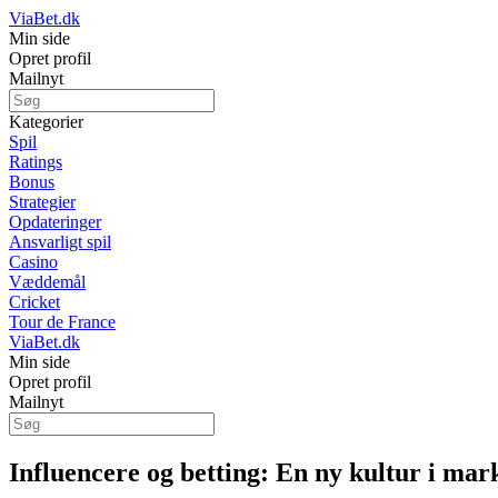
ViaBet.dk
Min side
Opret profil
Mailnyt
Kategorier
Spil
Ratings
Bonus
Strategier
Opdateringer
Ansvarligt spil
Casino
Væddemål
Cricket
Tour de France
ViaBet.dk
Min side
Opret profil
Mailnyt
Influencere og betting: En ny kultur i ma