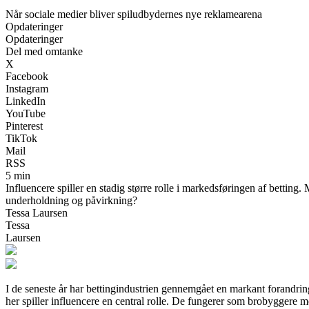
Når sociale medier bliver spiludbydernes nye reklamearena
Opdateringer
Opdateringer
Del med omtanke
X
Facebook
Instagram
LinkedIn
YouTube
Pinterest
TikTok
Mail
RSS
5 min
Influencere spiller en stadig større rolle i markedsføringen af betti
underholdning og påvirkning?
Tessa Laursen
Tessa
Laursen
I de seneste år har bettingindustrien gennemgået en markant forandrin
her spiller influencere en central rolle. De fungerer som brobyggere 