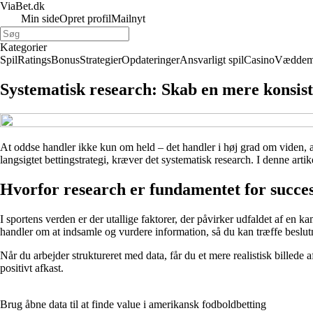
ViaBet.dk
Min side
Opret profil
Mailnyt
Kategorier
Spil
Ratings
Bonus
Strategier
Opdateringer
Ansvarligt spil
Casino
Væddem
Systematisk research: Skab en mere konsist
At oddse handler ikke kun om held – det handler i høj grad om viden, an
langsigtet bettingstrategi, kræver det systematisk research. I denne arti
Hvorfor research er fundamentet for succe
I sportens verden er der utallige faktorer, der påvirker udfaldet af en k
handler om at indsamle og vurdere information, så du kan træffe beslut
Når du arbejder struktureret med data, får du et mere realistisk billede 
positivt afkast.
Brug åbne data til at finde value i amerikansk fodboldbetting