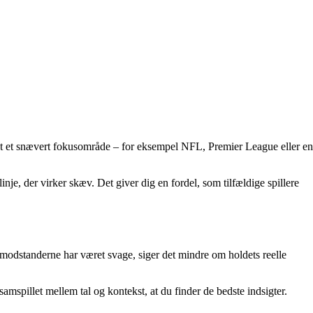
stedet et snævert fokusområde – for eksempel NFL, Premier League eller en
je, der virker skæv. Det giver dig en fordel, som tilfældige spillere
 modstanderne har været svage, siger det mindre om holdets reelle
amspillet mellem tal og kontekst, at du finder de bedste indsigter.