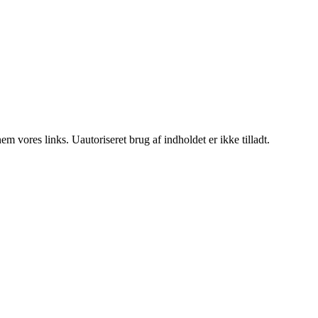
 vores links. Uautoriseret brug af indholdet er ikke tilladt.