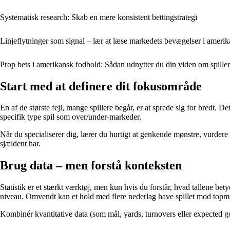
Systematisk research: Skab en mere konsistent bettingstrategi
Linjeflytninger som signal – lær at læse markedets bevægelser i ameri
Prop bets i amerikansk fodbold: Sådan udnytter du din viden om spille
Start med at definere dit fokusområde
En af de største fejl, mange spillere begår, er at sprede sig for bredt.
specifik type spil som over/under-markeder.
Når du specialiserer dig, lærer du hurtigt at genkende mønstre, vurdere
sjældent har.
Brug data – men forstå konteksten
Statistik er et stærkt værktøj, men kun hvis du forstår, hvad tallene b
niveau. Omvendt kan et hold med flere nederlag have spillet mod topm
Kombinér kvantitative data (som mål, yards, turnovers eller expected goa