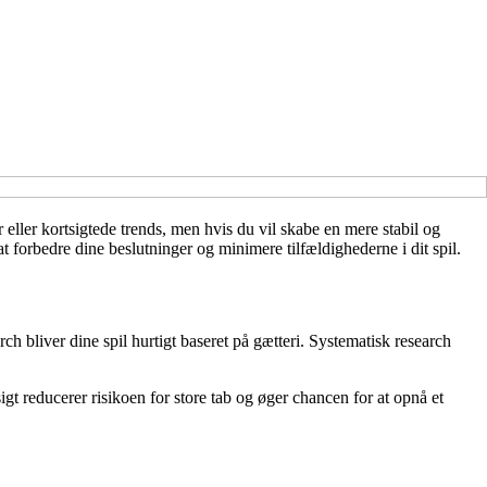
eller kortsigtede trends, men hvis du vil skabe en mere stabil og
 at forbedre dine beslutninger og minimere tilfældighederne i dit spil.
ch bliver dine spil hurtigt baseret på gætteri. Systematisk research
igt reducerer risikoen for store tab og øger chancen for at opnå et